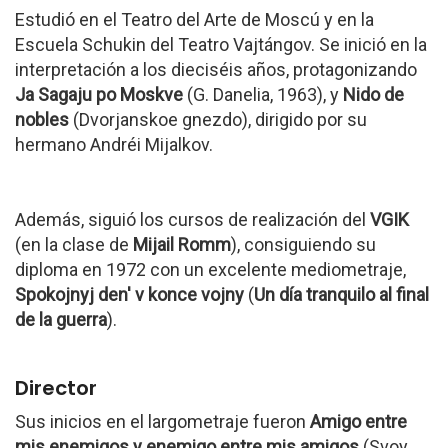
Estudió en el Teatro del Arte de Moscú y en la
Escuela Schukin del Teatro Vajtángov. Se inició en la
interpretación a los dieciséis años, protagonizando
Ja Sagaju po Moskve
(G. Danelia, 1963), y
Nido de
nobles
(Dvorjanskoe gnezdo), dirigido por su
hermano Andréi Mijalkov.
Además, siguió los cursos de realización del
VGIK
(en la clase de
Mijail Romm
), consiguiendo su
diploma en 1972 con un excelente mediometraje,
Spokojnyj den' v konce vojny
(
Un día tranquilo al final
de la guerra
).
Director
Sus inicios en el largometraje fueron
Amigo entre
mis enemigos y enemigo entre mis amigos
(Svoy