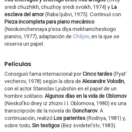
sredi chuzhikh, chuzhoy sredi svoikh, 1974) y
La
esclava del amor
(Raba ljubvi, 1975). Continuó con
Pieza incompleta para piano mecánico
(Neokonchennaya p'esa dlya mekhanicheskogo
pianino, 1977), adaptación de
Chéjov
, en la que se
reserva un papel.
Películas
Consiguió fama internacional por
Cinco tardes
(Pyat'
vecherov, 1978) según la obra de
Alexandre Volodin
,
con el actor Stanislav Lyubshin en el papel de un
hombre solitario.
Algunos días en la vida de Oblomov
(Neskol'ko dney iz zhizni I.I. Oblomova, 1980) es una
transcripción de la novela de
Goncharov
. A
continuación, realizó
Los parientes
(Rodnya, 1981) y,
sobre todo,
Sin testigos
(Bez svidetel'stv, 1983).