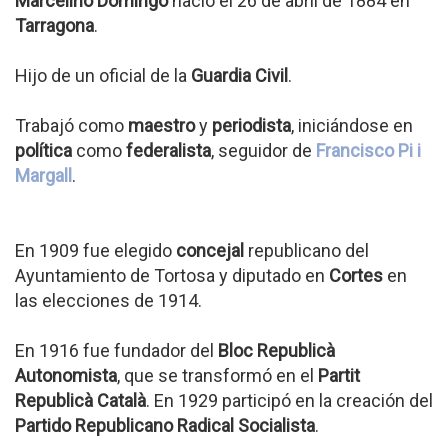
Marcelino Domingo
nació el 26 de abril de 1884 en
Tarragona
.
Hijo de un oficial de la
Guardia Civil
.
Trabajó como
maestro
y
periodista
, iniciándose en
política
como
federalista
, seguidor de
Francisco Pi i
Margall
.
En 1909 fue elegido
concejal
republicano del
Ayuntamiento de Tortosa y diputado en
Cortes
en
las elecciones de 1914.
En 1916 fue fundador del
Bloc Republicà
Autonomista
, que se transformó en el
Partit
Republicà Català
. En 1929 participó en la creación del
Partido Republicano Radical Socialista
.