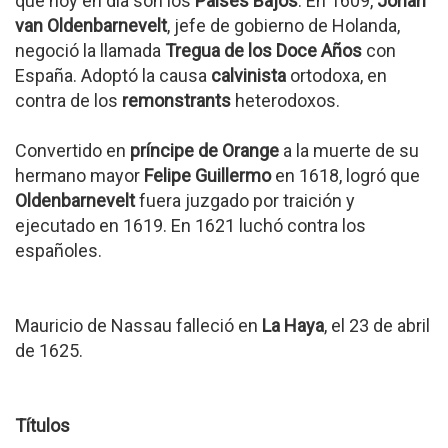
que hoy en día son los
Países Bajos
. En 1609,
Johan
van Oldenbarnevelt
, jefe de gobierno de Holanda,
negoció la llamada
Tregua de los Doce Años
con
España. Adoptó la causa
calvinista
ortodoxa, en
contra de los
remonstrants
heterodoxos.
Convertido en
príncipe de Orange
a la muerte de su
hermano mayor
Felipe Guillermo
en 1618, logró que
Oldenbarnevelt
fuera juzgado por traición y
ejecutado en 1619. En 1621 luchó contra los
españoles.
Mauricio de Nassau falleció en
La Haya
, el 23 de abril
de 1625.
Títulos