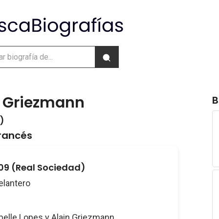
e Griezmann
B
 )
francés
009 (Real Sociedad)
Delantero
abelle Lopes y Alain Griezmann