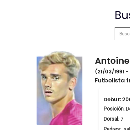
Antoin
(21/03/1991 -
Futbolista 
Debut
: 2
Posición
: 
Dorsal
: 7
Padres
: Is