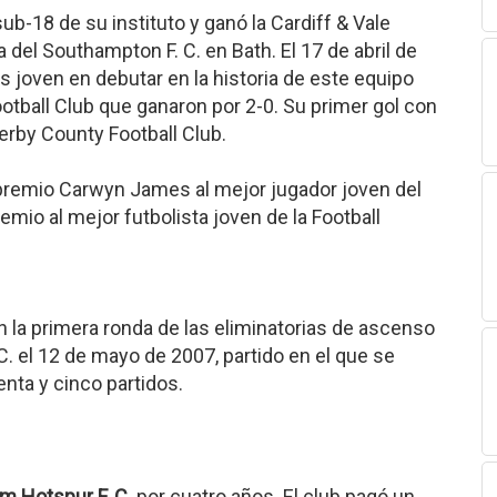
b-18 de su instituto y ganó la Cardiff & Vale
del Southampton F. C. en Bath. El 17 de abril de
 joven en debutar en la historia de este equipo
ootball Club que ganaron por 2-0. Su primer gol con
erby County Football Club.
l premio Carwyn James al mejor jugador joven del
mio al mejor futbolista joven de la Football
 la primera ronda de las eliminatorias de ascenso
C. el 12 de mayo de 2007, partido en el que se
enta y cinco partidos.
m Hotspur F. C.
por cuatro años. El club pagó un