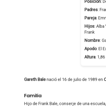
Posición
: 
Padres
: Fr
Pareja
: Em
Hijos
: Alba
Frank
Nombre
: G
Apodo
: El 
Altura
: 1,8
Gareth Bale
nació el 16 de julio de 1989 en
C
Familia
Hijo de Frank Bale, conserje de una escuela,