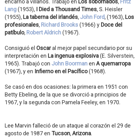
encarnó a villanos. Trabajó en
Los sobornados
,
Fritz
Lang
(1953),
I Died a Thousand Times
, S. Heisler
(1955),
La taberna del irlandés
,
John Ford
, (1963),
Los
profesionales
,
Richard Brooks
(1966) y
Doce del
patíbulo
,
Robert Aldrich
(1967).
Consiguió el
Oscar
al mejor papel secundario por su
interpretación en
La ingenua explosiva
(E. Silverstein,
1965). Trabajó con
John Boorman
en
A quemarropa
(1967), y en
Infierno en el Pacífico
(1968).
Se casó en dos ocasiones: la primera en 1951 con
Betty Ebeling, de la que se divorció a principios de
1967, y la segunda con Pamela Feeley, en 1970.
Lee Marvin falleció de un ataque al corazón el 29 de
agosto de 1987 en
Tucson
,
Arizona
.