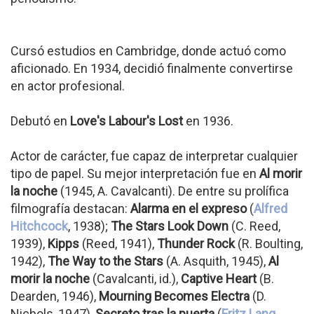
Cursó estudios en Cambridge, donde actuó como
aficionado. En 1934, decidió finalmente convertirse
en actor profesional.
Debutó en
Love's Labour's Lost
en 1936.
Actor de carácter, fue capaz de interpretar cualquier
tipo de papel. Su mejor interpretación fue en
Al morir
la noche
(1945, A. Cavalcanti). De entre su prolífica
filmografía destacan:
Alarma en el expreso
(
Alfred
Hitchcock
, 1938);
The Stars Look Down
(C. Reed,
1939),
Kipps
(Reed, 1941),
Thunder Rock
(R. Boulting,
1942),
The Way to the Stars
(A. Asquith, 1945),
Al
morir la noche
(Cavalcanti, id.),
Captive Heart
(B.
Dearden, 1946),
Mourning Becomes Electra
(D.
Nichols, 1947),
Secreto tras la puerta
(
Fritz Lang
,