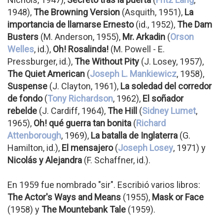
1948),
The Browning Version
(Asquith, 1951),
La
importancia de llamarse Ernesto
(id., 1952),
The Dam
Busters
(M. Anderson, 1955),
Mr. Arkadin
(
Orson
Welles
, id.),
Oh! Rosalinda!
(M. Powell - E.
Pressburger, id.),
The Without Pity
(J. Losey, 1957),
The Quiet American
(
Joseph L. Mankiewicz
, 1958),
Suspense
(J. Clayton, 1961),
La soledad del corredor
de fondo
(
Tony Richardson
, 1962),
El soñador
rebelde
(J. Cardiff, 1964),
The Hill
(
Sidney Lumet
,
1965),
Oh! qué guerra tan bonita
(
Richard
Attenborough
, 1969),
La batalla de Inglaterra
(G.
Hamilton, id.),
El mensajero
(
Joseph Losey
, 1971) y
Nicolás y Alejandra
(F. Schaffner, id.).
En 1959 fue nombrado "sir". Escribió varios libros:
The Actor's Ways and Means
(1955),
Mask or Face
(1958) y
The Mountebank Tale
(1959).