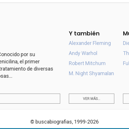
Y también
M
Alexander Fleming
Di
Andy Warhol
Th
 Conocido por su
icilina, el primer
Robert Mitchum
Fu
l tratamiento de diversas
M. Night Shyamalan
sas...
VER MÁS...
© buscabiografias, 1999-2026