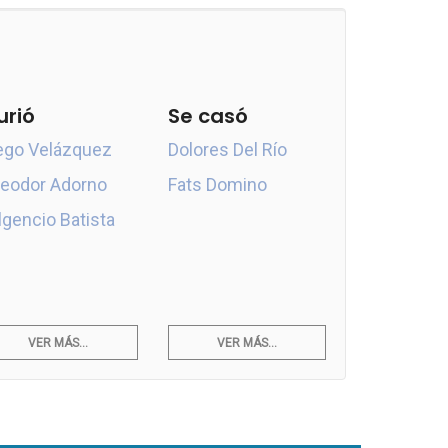
urió
Se casó
ego Velázquez
Dolores Del Río
eodor Adorno
Fats Domino
lgencio Batista
VER MÁS...
VER MÁS...