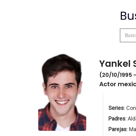
Yankel 
(20/10/1995 -
Actor mexi
Series
: Con
Padres
: Al
Parejas
: M