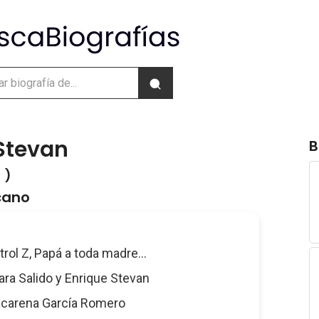
Stevan
B
 )
cano
trol Z, Papá a toda madre...
dara Salido y Enrique Stevan
acarena García Romero