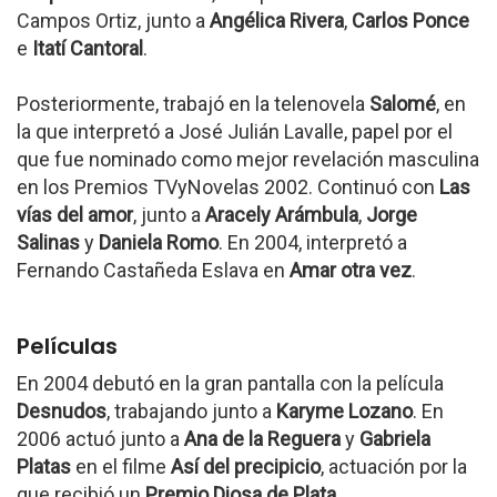
Campos Ortiz, junto a
Angélica Rivera
,
Carlos Ponce
e
Itatí Cantoral
.
Posteriormente, trabajó en la telenovela
Salomé
, en
la que interpretó a José Julián Lavalle, papel por el
que fue nominado como mejor revelación masculina
en los Premios TVyNovelas 2002. Continuó con
Las
vías del amor
, junto a
Aracely Arámbula
,
Jorge
Salinas
y
Daniela Romo
. En 2004, interpretó a
Fernando Castañeda Eslava en
Amar otra vez
.
Películas
En 2004 debutó en la gran pantalla con la película
Desnudos
, trabajando junto a
Karyme Lozano
. En
2006 actuó junto a
Ana de la Reguera
y
Gabriela
Platas
en el filme
Así del precipicio
, actuación por la
que recibió un
Premio Diosa de Plata
.