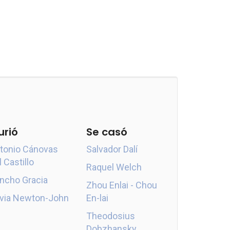
urió
Se casó
tonio Cánovas
Salvador Dalí
l Castillo
Raquel Welch
ncho Gracia
Zhou Enlai - Chou
ivia Newton-John
En-lai
Theodosius
Dobzhansky