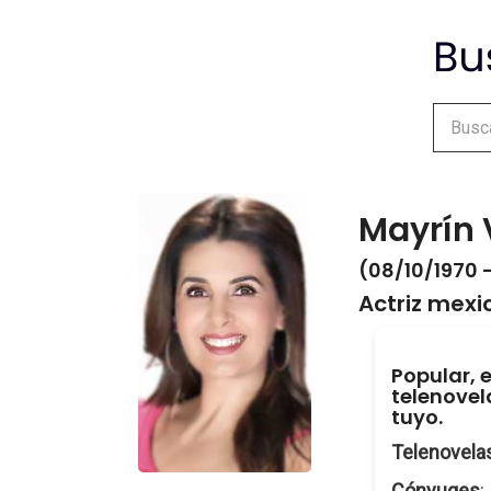
Mayrín 
(08/10/1970 -
Actriz mex
Popular, e
telenovela
tuyo.
Telenovela
Cónyuges
: