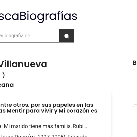
Villanueva
B
 )
icana
ntre otros, por sus papeles en las
s Mentir para vivir y Mi corazón es
s
: Mi marido tiene más familia, Rubí...
 Jorge Poza (m. 1997-2008), Eduardo