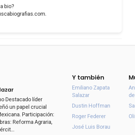
a bio?
uscabiografias.com.
Y también
M
Emiliano Zapata
An
lazar
Salazar
de
o Destacado líder
Dustin Hoffman
Sa
ó un papel crucial
exicana. Participación:
Roger Federer
Ol
ras: Reforma Agraria,
José Luis Borau
rcit...