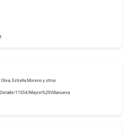
e
 Oliva, Estrella Moreno y otros
erDetalle/11554/Mayrin%20Villanueva