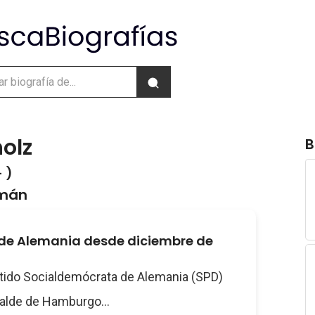
holz
B
 )
emán
 de Alemania desde diciembre de
rtido Socialdemócrata de Alemania (SPD)
calde de Hamburgo...