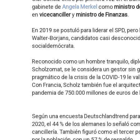
gabinete de
Angela Merkel
como
ministro d
en
vicecanciller
y
ministro de Finanzas
.
En 2019 se postuló para liderar el SPD, pero
Walter-Borjans, candidatos casi desconocido
socialdemócrata.
Reconocido como un hombre tranquilo, dipl
Scholzomat, se le considera un gestor sin g
pragmático de la crisis de la COVID-19 le va
Con Francia, Scholz también fue el arquitect
pandemia de 750.000 millones de euros de l
Según una encuesta Deutschlandtrend para l
2020, el 44 % de los alemanes lo señaló co
cancillería. También figuró como el tercer p
por la población, con un 57 % de respaldo.