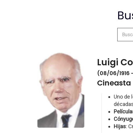
Luigi C
(08/06/1916 
Cineasta 
Uno de l
décadas
Película
Cónyug
Hijas
: C