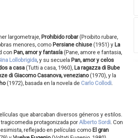
mer largometraje,
Prohibido robar
(Proibito rubare,
e obras menores, como
Persiane chiuse
(1951) y
La
ad con
Pan, amor y fantasía
(Pane, amore e fantasia,
ina Lollobrigida
, y su secuela
Pan, amor y celos
dos a casa
(Tutti a casa, 1960),
La ragazza di Bube
enze di Giacomo Casanova, veneziano
(1970), y la
cho
(1972), basada en la novela de
Carlo Collodi
.
películas que abarcaban diversos géneros y estilos.
 tragicomedia protagonizada por
Alberto Sordi
. Con
 pesimista, reflejado en películas como
El gran
979) y
Vuelve Eugenio
(Voltati Eugenio, 1980).