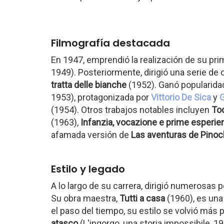
Filmografía destacada
En 1947, emprendió la realización de su pri
1949). Posteriormente, dirigió una serie d
tratta delle bianche
(1952). Ganó popularid
1953), protagonizada por
Vittorio De Sica
y
G
(1954). Otros trabajos notables incluyen
To
(1963),
Infanzia, vocazione e prime esperi
afamada versión de
Las aventuras de Pino
Estilo y legado
A lo largo de su carrera, dirigió numerosas 
Su obra maestra,
Tutti a casa
(1960), es una
el paso del tiempo, su estilo se volvió más
atasco
(L'ingorgo, una storia impossibile, 1