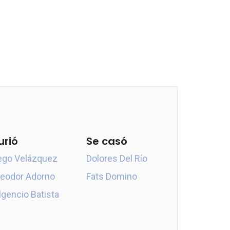
urió
Se casó
ego Velázquez
Dolores Del Río
eodor Adorno
Fats Domino
lgencio Batista