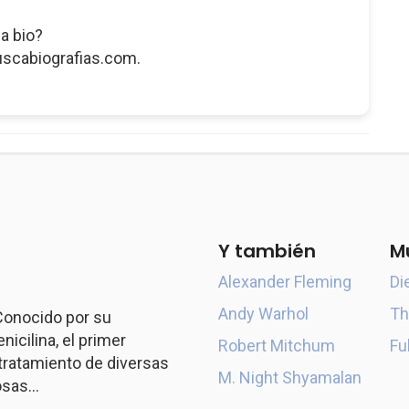
a bio?
uscabiografias.com.
Y también
M
Alexander Fleming
Di
Andy Warhol
Th
 Conocido por su
icilina, el primer
Robert Mitchum
Fu
l tratamiento de diversas
M. Night Shyamalan
sas...