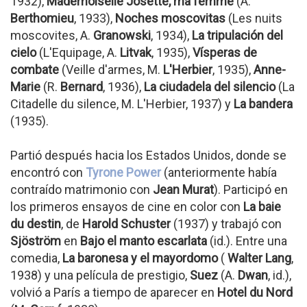
1932),
Mademoiselle Josette, ma femme
(A.
Berthomieu
, 1933),
Noches moscovitas
(Les nuits
moscovites, A.
Granowski
, 1934),
La tripulación del
cielo
(L'Equipage, A.
Litvak
, 1935),
Vísperas de
combate
(Veille d'armes, M.
L'Herbier
, 1935),
Anne-
Marie
(R.
Bernard
, 1936),
La ciudadela del silencio
(La
Citadelle du silence, M. L'Herbier, 1937) y
La bandera
(1935).
Partió después hacia los Estados Unidos, donde se
encontró con
Tyrone Power
(anteriormente había
contraído matrimonio con
Jean Murat
). Participó en
los primeros ensayos de cine en color con
La baie
du destin
, de
Harold Schuster
(1937) y trabajó con
Sjöström
en
Bajo el manto escarlata
(id.). Entre una
comedia,
La baronesa y el mayordomo
(
Walter Lang
,
1938) y una película de prestigio,
Suez
(A.
Dwan
, id.),
volvió a París a tiempo de aparecer en
Hotel du Nord