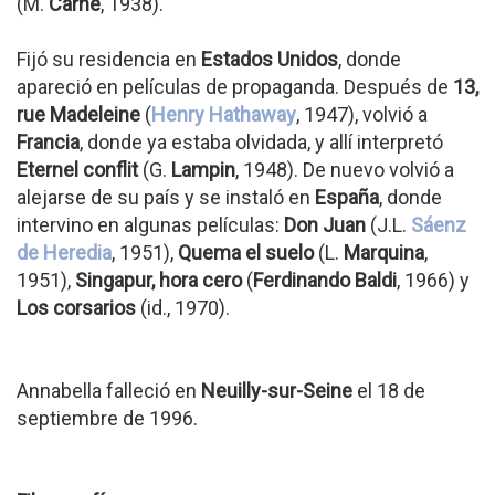
(M.
Carné
, 1938).
Fijó su residencia en
Estados Unidos
, donde
apareció en películas de propaganda. Después de
13,
rue Madeleine
(
Henry Hathaway
, 1947), volvió a
Francia
, donde ya estaba olvidada, y allí interpretó
Eternel conflit
(G.
Lampin
, 1948). De nuevo volvió a
alejarse de su país y se instaló en
España
, donde
intervino en algunas películas:
Don Juan
(J.L.
Sáenz
de Heredia
, 1951),
Quema el suelo
(L.
Marquina
,
1951),
Singapur, hora cero
(
Ferdinando Baldi
, 1966) y
Los corsarios
(id., 1970).
Annabella falleció en
Neuilly-sur-Seine
el 18 de
septiembre de 1996.