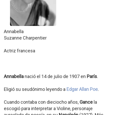
Annabella
Suzanne Charpentier
Actriz francesa
Annabella
nació el 14 de julio de 1907 en
París
.
Eligió su seudónimo leyendo a
Edgar Allan Poe
.
Cuando contaba con dieciocho años,
Gance
la
escogió para interpretar a Violine, personaje
aureolado de poesía, en su
Napoleón
(1927). Más