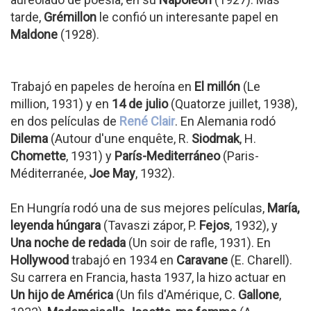
tarde,
Grémillon
le confió un interesante papel en
Maldone
(1928).
Trabajó en papeles de heroína en
El millón
(Le
million, 1931) y en
14 de julio
(Quatorze juillet, 1938),
en dos películas de
René Clair
. En Alemania rodó
Dilema
(Autour d'une enquête, R.
Siodmak
, H.
Chomette
, 1931) y
París-Mediterráneo
(Paris-
Méditerranée,
Joe May
, 1932).
En Hungría rodó una de sus mejores películas,
María,
leyenda húngara
(Tavaszi zápor, P.
Fejos
, 1932), y
Una noche de redada
(Un soir de rafle, 1931). En
Hollywood
trabajó en 1934 en
Caravane
(E. Charell).
Su carrera en Francia, hasta 1937, la hizo actuar en
Un hijo de América
(Un fils d'Amérique, C.
Gallone
,