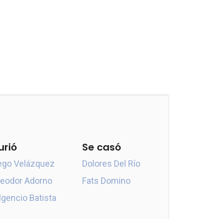
urió
Se casó
ego Velázquez
Dolores Del Río
eodor Adorno
Fats Domino
lgencio Batista