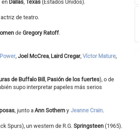
1 en
Dallas
,
Texas
(Estados Unidos).
actriz de teatro.
Women
de
Gregory Ratoff
.
 Power
,
Joel McCrea
,
Laird Cregar
,
Víctor Mature
,
ras de Buffalo Bill
,
Pasión de los fuertes
), o de
mbién supo interpretar papeles más serios
sposas
, junto a
Ann Sothern
y
Jeanne Crain
.
ck Spurs), un western de R.G.
Springsteen
(1965).