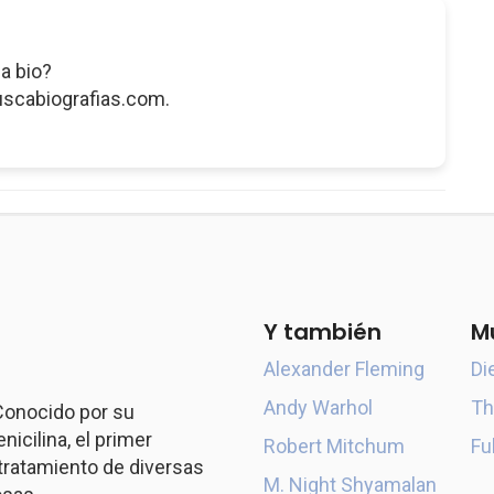
a bio?
uscabiografias.com.
Y también
M
Alexander Fleming
Di
Andy Warhol
Th
 Conocido por su
icilina, el primer
Robert Mitchum
Fu
l tratamiento de diversas
M. Night Shyamalan