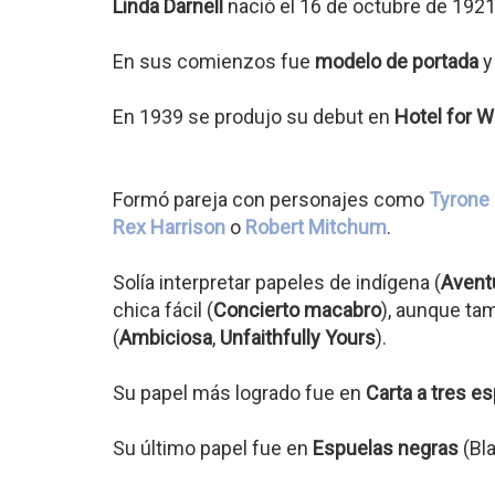
Linda Darnell
nació el 16 de octubre de 192
En sus comienzos fue
modelo de portada
y 
En 1939 se produjo su debut en
Hotel for 
Formó pareja con personajes como
Tyrone
Rex Harrison
o
Robert Mitchum
.
Solía interpretar papeles de indígena (
Aventu
chica fácil (
Concierto macabro
), aunque ta
(
Ambiciosa
,
Unfaithfully Yours
).
Su papel más logrado fue en
Carta a tres e
Su último papel fue en
Espuelas negras
(Bla