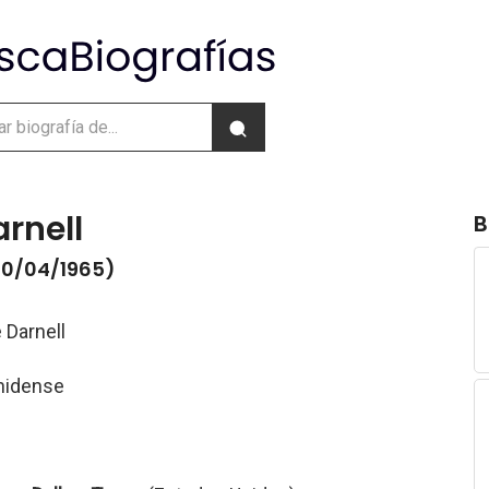
arnell
B
 10/04/1965)
 Darnell
nidense