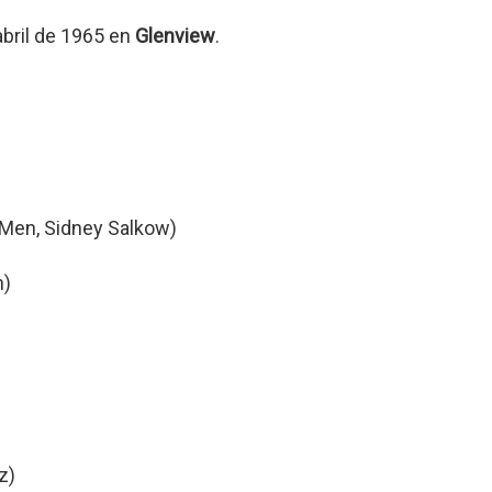
abril de 1965 en
Glenview
.
 Men, Sidney Salkow)
n)
z)