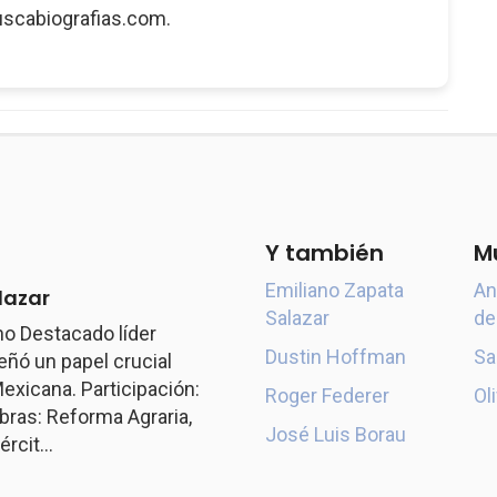
uscabiografias.com.
Y también
M
Emiliano Zapata
An
lazar
Salazar
de
o Destacado líder
Dustin Hoffman
Sa
ó un papel crucial
exicana. Participación:
Roger Federer
Ol
ras: Reforma Agraria,
José Luis Borau
rcit...