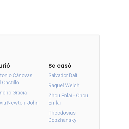
urió
Se casó
tonio Cánovas
Salvador Dalí
l Castillo
Raquel Welch
ncho Gracia
Zhou Enlai - Chou
ivia Newton-John
En-lai
Theodosius
Dobzhansky