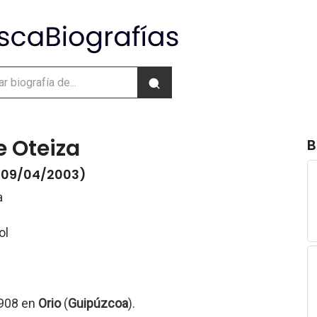
e Oteiza
B
- 09/04/2003)
a
ol
1908 en
Orio
(
Guipúzcoa
).