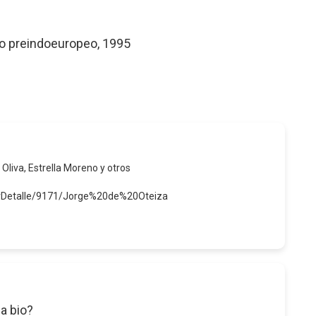
ro preindoeuropeo, 1995
 Oliva, Estrella Moreno y otros
verDetalle/9171/Jorge%20de%20Oteiza
a bio?