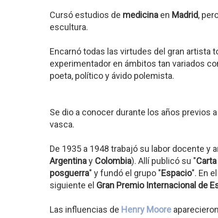
Cursó estudios de
medicina
en
Madrid
, per
escultura.
Encarnó todas las virtudes del gran artista tot
experimentador en ámbitos tan variados com
poeta, político y ávido polemista.
Se dio a conocer durante los años previos a
vasca.
De 1935 a 1948 trabajó su labor docente y a
Argentina
y
Colombia
). Allí publicó su "
Carta
posguerra
" y fundó el grupo "
Espacio
". En e
siguiente el
Gran Premio Internacional de E
Las influencias de
Henry Moore
aparecieron