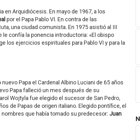
a en Arquidiócesis. En mayo de 1967, a los
al
por el Papa Pablo VI. En contra de las
ta, una ciudad comunista. En 1975 asistió al III
le confía la ponencia introductoria: «El obispo
e los ejercicios espirituales para Pablo VI y para la
do nuevo Papa el Cardenal Albino Luciani de 65 años
nuevo Papa falleció un mes después de su
rol Wojtyla fue elegido el sucesor de San Pedro,
s de Papas de origen italiano. Elegido pontífice, el
s nombres que había tomado su predecesor:
Juan
N