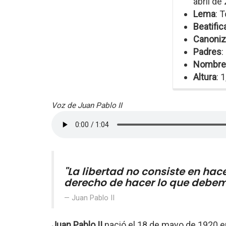
abril de
Lema
: 
Beatific
Canoniz
Padres
:
Nombre
Altura
: 
Voz de Juan Pablo II
"La libertad no consiste en hace
derecho de hacer lo que debe
Juan Pablo II
Juan Pablo II
nació el 18 de mayo de 1920 