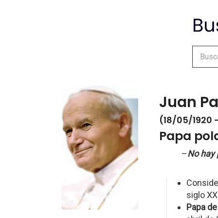
Juan Pab
(18/05/1920 
Papa pol
–
No hay p
Consider
siglo XX
Papa de 