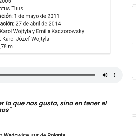
 2005
Totus Tuus
ación
: 1 de mayo de 2011
ación
: 27 de abril de 2014
 Karol Wojtyla y Emilia Kaczorowsky
: Karol Józef Wojtyla
1,78 m
r lo que nos gusta, sino en tener el
mos"
en
Wadowice
, sur de
Polonia
.