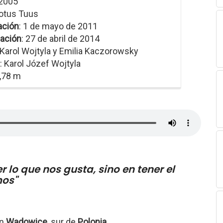
 2005
Totus Tuus
ación
: 1 de mayo de 2011
ación
: 27 de abril de 2014
 Karol Wojtyla y Emilia Kaczorowsky
: Karol Józef Wojtyla
1,78 m
r lo que nos gusta, sino en tener el
mos"
en
Wadowice
, sur de
Polonia
.