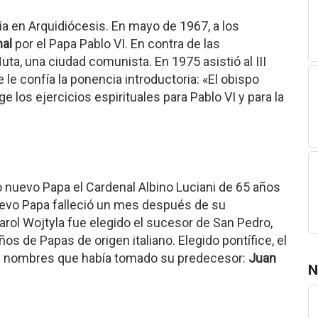
a en Arquidiócesis. En mayo de 1967, a los
al
por el Papa Pablo VI. En contra de las
ta, una ciudad comunista. En 1975 asistió al III
le confía la ponencia introductoria: «El obispo
e los ejercicios espirituales para Pablo VI y para la
do nuevo Papa el Cardenal Albino Luciani de 65 años
nuevo Papa falleció un mes después de su
rol Wojtyla fue elegido el sucesor de San Pedro,
s de Papas de origen italiano. Elegido pontífice, el
s nombres que había tomado su predecesor:
Juan
N