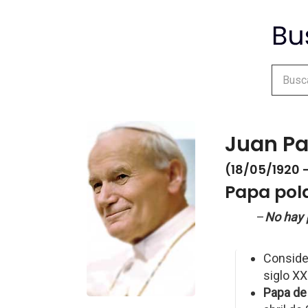
Juan Pab
(18/05/1920 
Papa pol
–
No hay p
Consider
siglo XX
Papa de 