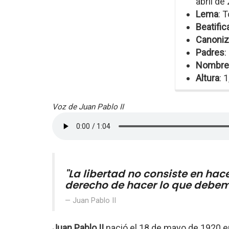
abril de
Lema
: 
Beatific
Canoniz
Padres
:
Nombre
Altura
: 
Voz de Juan Pablo II
"La libertad no consiste en hace
derecho de hacer lo que debe
Juan Pablo II
Juan Pablo II
nació el 18 de mayo de 1920 