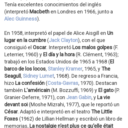
Tenía excelentes conocimientos del inglés
(interpretó
Macbeth
en Londres en 1966, junto a
Alec Guinness
).
En 1958, interpretó el papel de Alice Aisgill en
Un
lugar en la cumbre
(
Jack Clayton
), con el que
consiguió el
Oscar
. Interpretó
Los malos golpes
(F.
Leterrier, 1960) y
El día y la hora
(R. Clément, 1963);
trabajó en los Estados Unidos de 1965 a 1968 (
El
barco de los locos
,
Stanley Kramer
, 1965, y
The
Seagull
,
Sidney Lumet
, 1968). De regreso a Francia,
hizo
La confesión
(
Costa-Gavras
, 1970). Destacan
también
L'américain
(M. Bozzuffi, 1969) y
El gato
(P.
Granier-Deferre, 1971), con
Jean Gabin
, y
La vie
devant soi
(Moshe Mizrahi, 1977), que le reportó un
César
. Adaptó e interpretó en el teatro
The Little
Foxes
(1962) de Lillian Hellman y escribió un libro de
memorias,
La nostalgie n'est plus ce qu'elle était