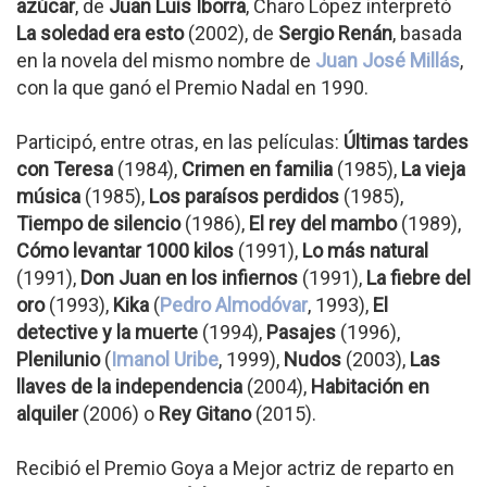
azúcar
, de
Juan Luis Iborra
, Charo López interpretó
La soledad era esto
(2002), de
Sergio Renán
, basada
en la novela del mismo nombre de
Juan José Millás
,
con la que ganó el Premio Nadal en 1990.
Participó, entre otras, en las películas:
Últimas tardes
con Teresa
(1984),
Crimen en familia
(1985),
La vieja
música
(1985),
Los paraísos perdidos
(1985),
Tiempo de silencio
(1986),
El rey del mambo
(1989),
Cómo levantar 1000 kilos
(1991),
Lo más natural
(1991),
Don Juan en los infiernos
(1991),
La fiebre del
oro
(1993),
Kika
(
Pedro Almodóvar
, 1993),
El
detective y la muerte
(1994),
Pasajes
(1996),
Plenilunio
(
Imanol Uribe
, 1999),
Nudos
(2003),
Las
llaves de la independencia
(2004),
Habitación en
alquiler
(2006) o
Rey Gitano
(2015).
Recibió el Premio Goya a Mejor actriz de reparto en