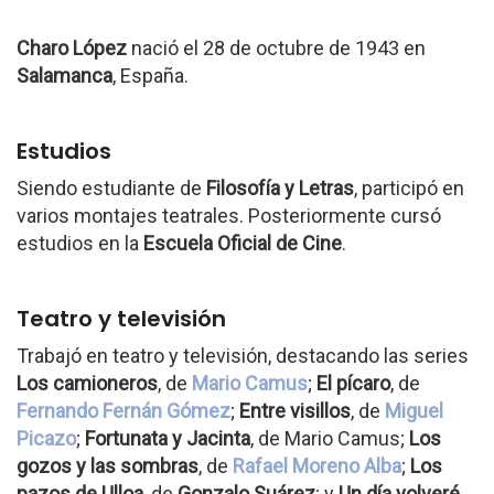
Charo López
nació el 28 de octubre de 1943 en
Salamanca
, España.
Estudios
Siendo estudiante de
Filosofía y Letras
, participó en
varios montajes teatrales. Posteriormente cursó
estudios en la
Escuela Oficial de Cine
.
Teatro y televisión
Trabajó en teatro y televisión, destacando las series
Los camioneros
, de
Mario Camus
;
El pícaro
, de
Fernando Fernán Gómez
;
Entre visillos
, de
Miguel
Picazo
;
Fortunata y Jacinta
, de Mario Camus;
Los
gozos y las sombras
, de
Rafael Moreno Alba
;
Los
pazos de Ulloa
, de
Gonzalo Suárez
; y
Un día volveré
,