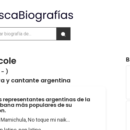
cole
B
- )
a y cantante argentina
s representantes argentinas de la
rbana más populares de su
n.
: Mamichula, No toque mi naik...
ap latino, pop latino...