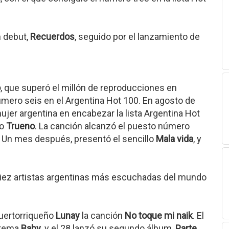
m debut,
Recuerdos
, seguido por el lanzamiento de
o
, que superó el millón de reproducciones en
mero seis en el Argentina Hot 100. En agosto de
ujer argentina en encabezar la lista Argentina Hot
no
Trueno
. La canción alcanzó el puesto número
. Un mes después, presentó el sencillo
Mala vida
, y
 diez artistas argentinas más escuchadas del mundo
puertorriqueño
Lunay
la canción
No toque mi naik
. El
 tema
Baby
, y el 28 lanzó su segundo álbum,
Parte