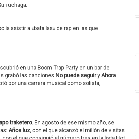
Gurruchaga.
olía asistir a «batallas» de rap en las que
escubrió en una Boom Trap Party en un bar de
es grabó las canciones
No puede seguir
y
Ahora
optó por una carrera musical como solista,
po traketero
. En agosto de ese mismo año, se
mas:
Años luz
, con el que alcanzó el millón de visitas
n
, con el que consiguió el número tres en la lista Hot