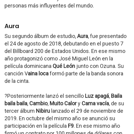
personas más influyentes del mundo.
Aura
Su segundo álbum de estudio,
Aura
, fue presentado
el 24 de agosto de 2018, debutando en el puesto 7
del Billboard 200 de Estados Unidos. En ese mismo
año protagonizó como José Miguel León en la
película dominicana
Qué León
junto con Ozuna. Su
canción V
aina loca
formó parte de la banda sonora
de la cinta.
?Posteriormente lanzó el sencillo
Luz apagá
,
Baila
baila baila
,
Cambio
,
Muito Calor
y
Cama vacía
, de su
tercer álbum
Nibiru
lanzado el 29 de noviembre de
2019. En octubre del mismo año se anunció su
participación en la película
F9
. En ese mismo año
firmó un contrato por 100 millones de dólares con