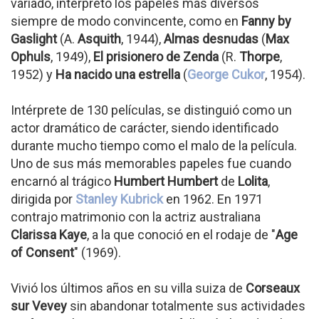
variado, interpretó los papeles más diversos
siempre de modo convincente, como en
Fanny by
Gaslight
(A.
Asquith
, 1944),
Almas desnudas
(
Max
Ophuls
, 1949),
El prisionero de Zenda
(R.
Thorpe
,
1952) y
Ha nacido una estrella
(
George Cukor
, 1954).
Intérprete de 130 películas, se distinguió como un
actor dramático de carácter, siendo identificado
durante mucho tiempo como el malo de la película.
Uno de sus más memorables papeles fue cuando
encarnó al trágico
Humbert Humbert
de
Lolita
,
dirigida por
Stanley Kubrick
en 1962. En 1971
contrajo matrimonio con la actriz australiana
Clarissa Kaye
, a la que conoció en el rodaje de "
Age
of Consent
" (1969).
Vivió los últimos años en su villa suiza de
Corseaux
sur Vevey
sin abandonar totalmente sus actividades