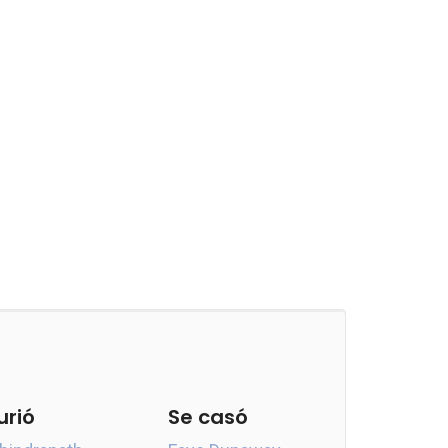
urió
Se casó