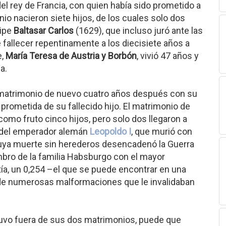
 del rey de Francia, con quien había sido prometido a
io nacieron siete hijos, de los cuales solo dos
cipe
Baltasar Carlos
(1629), que incluso juró ante las
fallecer repentinamente a los diecisiete años a
e,
María Teresa de Austria y Borbón
, vivió 47 años y
a.
 matrimonio de nuevo cuatro años después con su
, prometida de su fallecido hijo. El matrimonio de
como fruto cinco hijos, pero solo dos llegaron a
 del emperador alemán
Leopoldo I
, que murió con
cuya muerte sin herederos desencadenó la Guerra
mbro de la familia Habsburgo con el mayor
ía, un 0,254 –el que se puede encontrar en una
r de numerosas malformaciones que le invalidaban
tuvo fuera de sus dos matrimonios, puede que