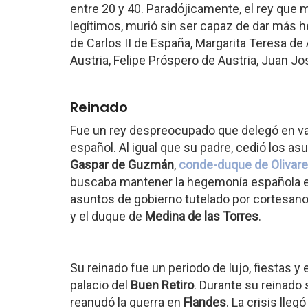
entre 20 y 40. Paradójicamente, el rey que 
legítimos, murió sin ser capaz de dar más h
de Carlos II de España, Margarita Teresa de 
Austria, Felipe Próspero de Austria, Juan Jo
Reinado
Fue un rey despreocupado que delegó en va
español. Al igual que su padre, cedió los as
Gaspar de Guzmán
,
conde-duque de Olivar
buscaba mantener la hegemonía española e
asuntos de gobierno tutelado por cortesa
y el duque de
Medina de las Torres
.
Su reinado fue un periodo de lujo, fiestas y 
palacio del
Buen Retiro
. Durante su reinado 
reanudó la guerra en
Flandes
. La crisis lleg