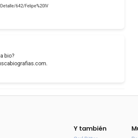
rDetalle/642/Felipe%20IV
a bio?
uscabiografias.com.
Y también
M