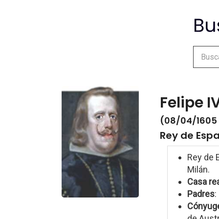
Felipe 
(08/04/1605 
Rey de Espa
Rey de E
Milán.
Casa rea
Padres
:
Cónyug
de Aust