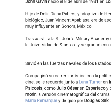
John Gavin
nació el 8 de abril de 1931 en
Lo
Hijo de Delia Diana Pablos, y adoptivo de He
biológico, Juan Vincent Apablasa, era de asc
muy influyente en Sonora, México.
Tras asistir a la St. John's Military Academy
la Universidad de Stanford y se graduó con 
Sirvió en las fuerzas navales de los Estado
Compaginó su carrera artística con la polític
cine, se le recuerda junto a
Lana Turner
en
I
Psicosis
, como
Julio César
en
Espartaco
y 
morir
, la versión cinematográfica del drama
Maria Remarque
y dirigido por
Douglas Sirk
.