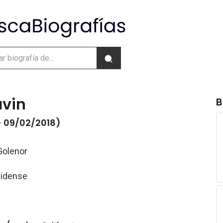
avin
B
- 09/02/2018)
Golenor
nidense