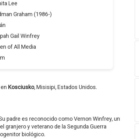
nita Lee
edman Graham (1986-)
aán
rpah Gail Winfrey
en of All Media
 m
4 en
Kosciusko
, Misisipi, Estados Unidos.
a. Su padre es reconocido como Vernon Winfrey, un
el granjero y veterano de la Segunda Guerra
genitor biológico.