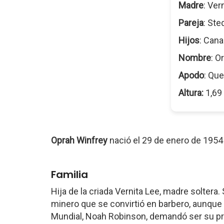
Madre
: Ver
Pareja
: St
Hijos
: Can
Nombre
: O
Apodo
: Que
Altura:
1,69
Oprah Winfrey
nació el 29 de enero de 195
Familia
Hija de la criada Vernita Lee, madre solter
minero que se convirtió en barbero, aunque 
Mundial, Noah Robinson, demandó ser su pro