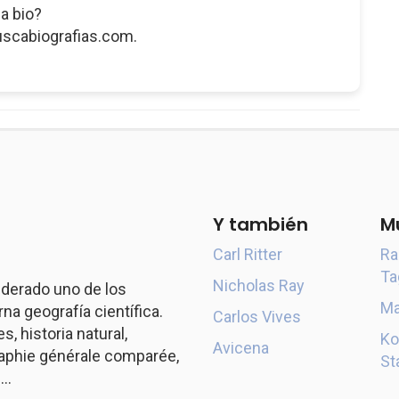
a bio?
uscabiografias.com.
Y también
M
Carl Ritter
Ra
Ta
Nicholas Ray
derado uno de los
Ma
a geografía científica.
Carlos Vives
s, historia natural,
Ko
Avicena
aphie générale comparée,
St
..