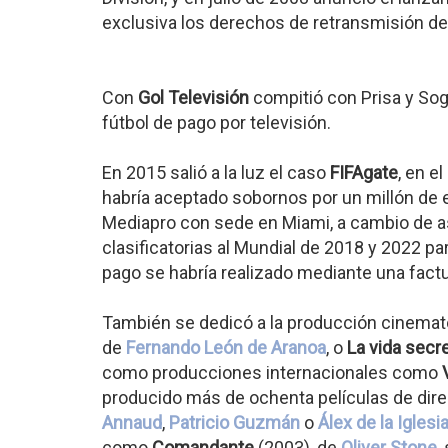
exclusiva los derechos de retransmisión de
Con
Gol Televisión
compitió con Prisa y So
fútbol de pago por televisión.
En 2015 salió a la luz el caso
FIFAgate
, en e
habría aceptado sobornos por un millón de
Mediapro con sede en Miami, a cambio de a
clasificatorias al Mundial de 2018 y 2022 p
pago se habría realizado mediante una factu
También se dedicó a la producción cinemat
de
Fernando León de Aranoa
, o
La vida secr
como producciones internacionales como
producido más de ochenta películas de di
Annaud
,
Patricio Guzmán
o
Álex de la Iglesi
como
Comandante
(2003), de
Oliver Stone
,