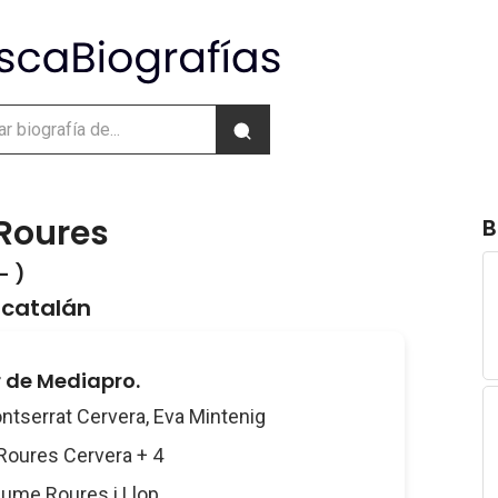
Roures
B
- )
 catalán
 de Mediapro.
ontserrat Cervera, Eva Mintenig
 Roures Cervera + 4
aume Roures i Llop