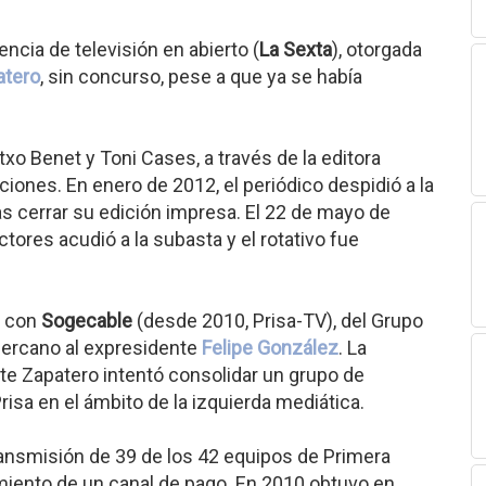
encia de televisión en abierto (
La Sexta
), otorgada
atero
, sin concurso, pese a que ya se había
xo Benet y Toni Cases, a través de la editora
iones. En enero de 2012, el periódico despidió a la
as cerrar su edición impresa. El 22 de mayo de
tores acudió a la subasta y el rotativo fue
" con
Sogecable
(desde 2010, Prisa-TV), del Grupo
cercano al expresidente
Felipe González
. La
te Zapatero intentó consolidar un grupo de
isa en el ámbito de la izquierda mediática.
ansmisión de 39 de los 42 equipos de Primera
zamiento de un canal de pago. En 2010 obtuvo en