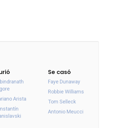
urió
Se casó
bindranath
Faye Dunaway
gore
Robbie Williams
riano Arista
Tom Selleck
nstantín
Antonio Meucci
anislavski