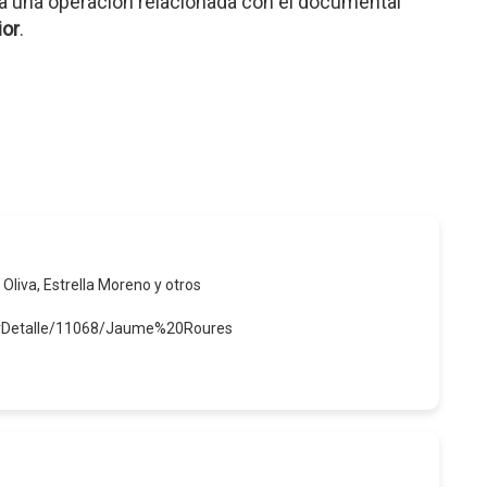
a una operación relacionada con el documental
ior
.
 Oliva, Estrella Moreno y otros
verDetalle/11068/Jaume%20Roures