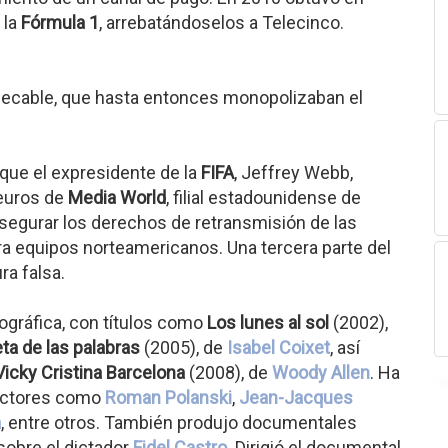
 la
Fórmula 1
, arrebatándoselos a Telecinco.
gecable, que hasta entonces monopolizaban el
l que el expresidente de la
FIFA
, Jeffrey Webb,
 euros de
Media World
, filial estadounidense de
segurar los derechos de retransmisión de las
ara equipos norteamericanos. Una tercera parte del
ra falsa.
ográfica, con títulos como
Los lunes al sol
(2002),
eta de las palabras
(2005), de
Isabel Coixet
, así
Vicky Cristina Barcelona
(2008), de
Woody Allen
. Ha
rectores como
Roman Polanski
,
Jean-Jacques
a
, entre otros. También produjo documentales
 sobre el dictador
Fidel Castro
. Dirigió el documental