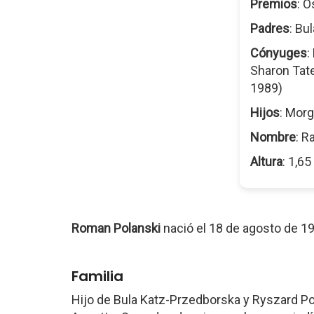
Premios
: O
Padres
: Bu
Cónyuges
:
Sharon Tat
1989)
Hijos
: Morg
Nombre
: R
Altura
: 1,6
Roman Polanski
nació el 18 de agosto de 1
Familia
Hijo de Bula Katz-Przedborska y Ryszard Pola