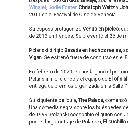
Después rodó
Un dios salvaje
, sobre la rel
Winslet
,
Jodie Foster
,
Christoph Waltz
y
Joh
2011 en el Festival de Cine de Venecia.
Su esposa protagonizó
Venus en pieles
, q
de 2013 en francés. Se presentó el 25 de m
Polanski dirigió
Basada en hechos reales
, a
Vigan
. Se estrenó fuera de concurso en el 
En febrero de 2020, Polanski ganó el premio
Polanski ni el elenco y el equipo de
El oficia
entrega de premios organizada en la Salle Pl
Su siguiente película,
The Palace
, comenzó 
Una comedia negra sobre los huéspedes de u
de 1999. Polanski coescribió el guion con J
primer largometraje de Polanski,
El cuchillo