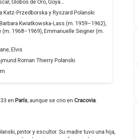
scar, Globos de Oro, Goya...
la Katz-Przedborska y Ryszard Polanski
 Barbara Kwiatkowska-Lass (m. 1959–1962),
e (m. 1968–1969), Emmanuelle Seigner (m.
ane, Elvis
ajmund Roman Thierry Polanski
5 m
933 en
París
, aunque se crio en
Cracovia
.
nski, pintor y escultor. Su madre tuvo una hija,