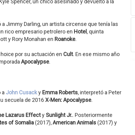
 Kyle Spencer, un chico asesinado y devuelto a la
ó a Jimmy Darling, un artista circense que tenía las
 rico empresario petrolero en
Hotel
, quinta
Mott y Rory Monahan en
Roanoke
.
 Choice por su actuación en
Cult
. En ese mismo año
temporada
Apocalypse
.
o a
John Cusack
y
Emma Roberts
, interpretó a Peter
su secuela de 2016
X-Men: Apocalypse
.
e Lazarus Effect
y
Sunlight Jr.
. Posteriormente
tes of Somalia
(2017),
American Animals
(2017) y