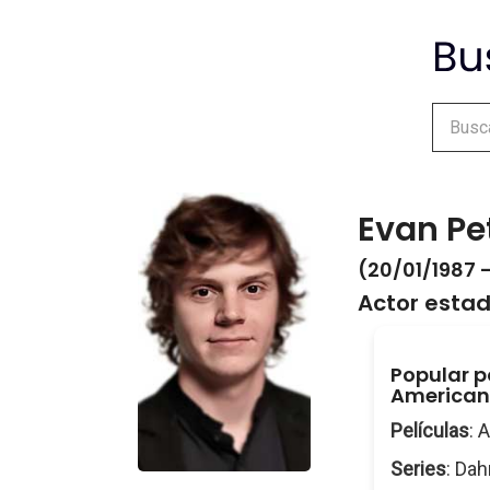
Evan Pe
(20/01/1987 -
Actor esta
Popular po
American 
Películas
: 
Series
: Da