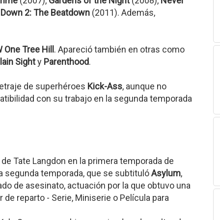
rime
(2007),
Gardens of the Night
(2008),
Never
 Down 2: The Beatdown
(2011). Además,
 One Tree Hill
. Apareció también en otras como
lain Sight
y
Parenthood
.
metraje de superhéroes
Kick-Ass
, aunque no
atibilidad con su trabajo en la segunda temporada
 de Tate Langdon en la primera temporada de
 la segunda temporada, que se subtituló
Asylum
,
ado de asesinato, actuación por la que obtuvo una
 de reparto - Serie, Miniserie o Película para