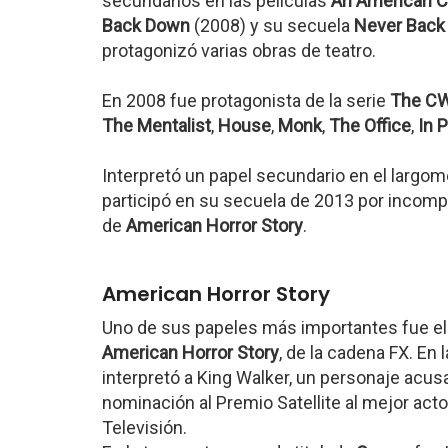
secundarios en las películas
An American C
Back Down
(2008) y su secuela
Never Back
protagonizó varias obras de teatro.
En 2008 fue protagonista de la serie
The CW
The Mentalist
,
House
,
Monk
,
The Office
,
In P
Interpretó un papel secundario en el largo
participó en su secuela de 2013 por incomp
de
American Horror Story
.
American Horror Story
Uno de sus papeles más importantes fue el
American Horror Story
, de la cadena FX. En
interpretó a King Walker, un personaje acus
nominación al Premio Satellite al mejor actor
Televisión.