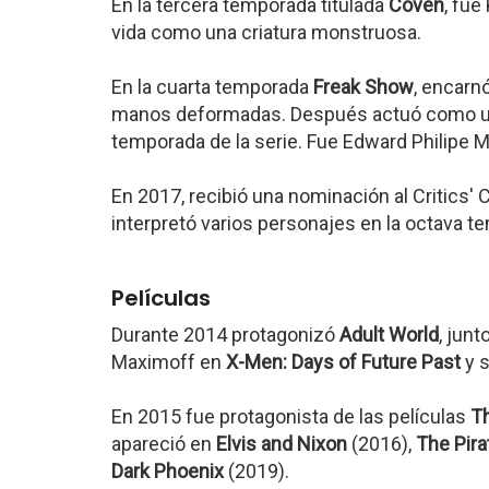
En la tercera temporada titulada
Coven
, fue
vida como una criatura monstruosa.
En la cuarta temporada
Freak Show
, encarn
manos deformadas. Después actuó como un
temporada de la serie. Fue Edward Philipe 
En 2017, recibió una nominación al Critics'
interpretó varios personajes en la octava 
Películas
Durante 2014 protagonizó
Adult World
, junt
Maximoff en
X-Men: Days of Future Past
y 
En 2015 fue protagonista de las películas
Th
apareció en
Elvis and Nixon
(2016),
The Pira
Dark Phoenix
(2019).