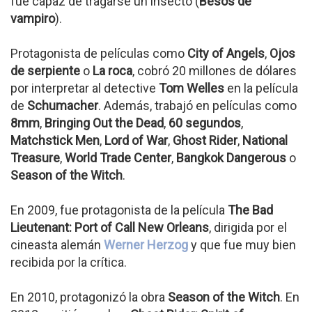
fue capaz de tragarse un insecto (
Besos de
vampiro
).
Protagonista de películas como
City of Angels
,
Ojos
de serpiente
o
La roca
, cobró 20 millones de dólares
por interpretar al detective
Tom Welles
en la película
de
Schumacher
. Además, trabajó en películas como
8mm
,
Bringing Out the Dead
,
60 segundos
,
Matchstick Men
,
Lord of War
,
Ghost Rider
,
National
Treasure
,
World Trade Center
,
Bangkok Dangerous
o
Season of the Witch
.
En 2009, fue protagonista de la película
The Bad
Lieutenant: Port of Call New Orleans
, dirigida por el
cineasta alemán
Werner Herzog
y que fue muy bien
recibida por la crítica.
En 2010, protagonizó la obra
Season of the Witch
. En