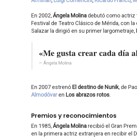
Armiñán
,
Luigi Comencini
,
Ricardo Franco
,
M
En 2002,
Ángela Molina
debutó como actriz te
Festival de Teatro Clásico de Mérida, con la 
Salazar la dirigió en su primer largometraje,
«Me gusta crear cada día a
Ángela Molina
En 2007 estrenó
El destino de Nunik
, de Pao
Almodóvar
en
Los abrazos rotos
.
Premios y reconocimientos
En 1985,
Ángela Molina
recibió el Gran Premi
en la primera actriz extranjera en recibir el