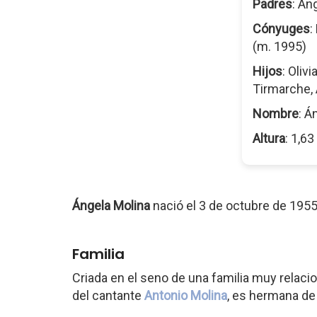
Padres
: Án
Cónyuges
:
(m. 1995)
Hijos
: Oliv
Tirmarche, 
Nombre
: Á
Altura
: 1,6
Ángela Molina
nació el 3 de octubre de 195
Familia
Criada en el seno de una familia muy relaci
del cantante
Antonio Molina
, es hermana de 