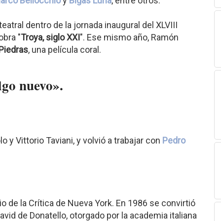
arco Bellocchio
y
Bigas Luna
, entre otros.
atral dentro de la jornada inaugural del XLVIII
obra "
Troya, siglo XXI
". Ese mismo año, Ramón
Piedras
, una película coral.
lgo nuevo».
lo y Vittorio Taviani, y volvió a trabajar con
Pedro
o de la Crítica de Nueva York. En 1986 se convirtió
 David de Donatello, otorgado por la academia italiana