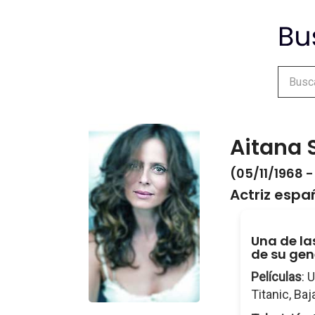
Aitana 
(05/11/1968 -
Actriz espa
Una de la
de su gen
Películas
: 
Titanic, Baj