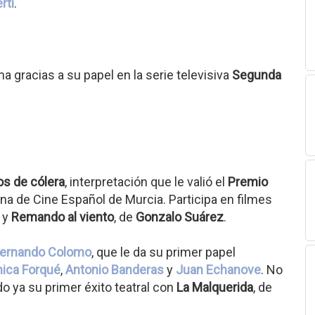
rti
.
a gracias a su papel en la serie televisiva
Segunda
os de cólera
, interpretación que le valió el
Premio
ana de Cine Español de Murcia. Participa en filmes
, y
Remando al viento
, de
Gonzalo Suárez
.
ernando Colomo
, que le da su primer papel
ica Forqué
,
Antonio Banderas
y
Juan Echanove
. No
do ya su primer éxito teatral con
La Malquerida
, de