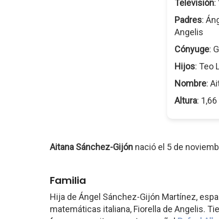
Televisión
:
Padres
: Án
Angelis
Cónyuge
: 
Hijos
: Teo
Nombre
: A
Altura
: 1,6
Aitana Sánchez-Gijón
nació el 5 de noviemb
Familia
Hija de Ángel Sánchez-Gijón Martínez, españ
matemáticas italiana, Fiorella de Angelis. T