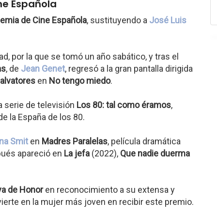
ne Española
demia de Cine Española
, sustituyendo a
José Luis
, por la que se tomó un año sabático, y tras el
as
, de
Jean Genet
, regresó a la gran pantalla dirigida
Salvatores
en
No tengo miedo
.
 serie de televisión
Los 80: tal como éramos
,
e la España de los 80.
na Smit
en
Madres Paralelas
, película dramática
pués apareció en
La jefa
(2022),
Que nadie duerma
a de Honor
en reconocimiento a su extensa y
ierte en la mujer más joven en recibir este premio.