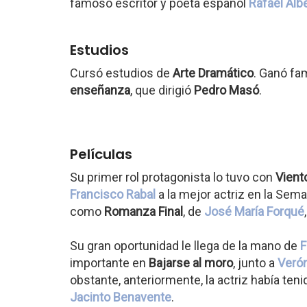
famoso escritor y poeta español
Rafael Albe
Estudios
Cursó estudios de
Arte Dramático
. Ganó fam
enseñanza
, que dirigió
Pedro Masó
.
Películas
Su primer rol protagonista lo tuvo con
Vient
Francisco Rabal
a la mejor actriz en la Sem
como
Romanza Final
, de
José María Forqué
Su gran oportunidad le llega de la mano de
F
importante en
Bajarse al moro
, junto a
Verón
obstante, anteriormente, la actriz había teni
Jacinto Benavente
.