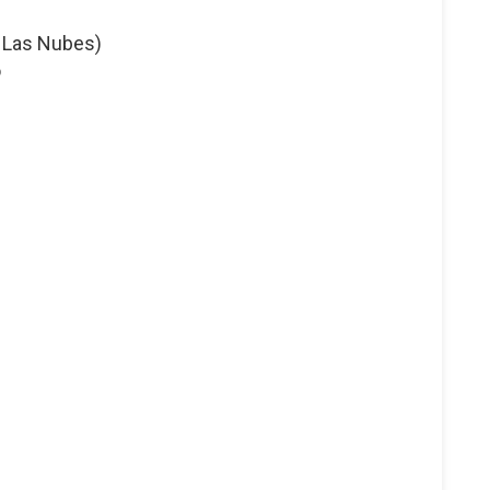
r Las Nubes)
o