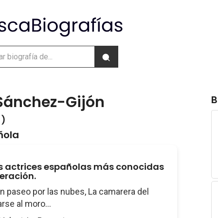
Sánchez-Gijón
B
 )
ñola
s actrices españolas más conocidas
eración.
Un paseo por las nubes, La camarera del
arse al moro...