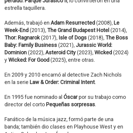
perdido. Parque Jurásico II
, lo convirtieron en una
estrella taquillera.
Además, trabajó en
Adam Resurrected
(2008),
Le
Week-End
(2013),
The Grand Budapest Hotel
(2014),
Thor: Ragnarok
(2017),
Isle of Dogs
(2018),
The Boss
Baby: Family Business
(2021),
Jurassic World:
Dominion
(2022),
Asteroid City
(2023),
Wicked
(2024)
y
Wicked: For Good
(2025), entre otras.
En 2009 y 2010 encarnó al detective Zach Nichols
en la serie
Law & Order: Criminal Intent
.
En 1995 fue nominado al
Óscar
por su trabajo como
director del corto
Pequeñas sorpresas
.
Fanático de la música jazz, formó parte de una
banda; también dio clases en Playhouse West y en