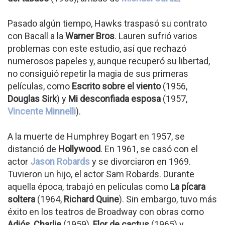
Pasado algún tiempo, Hawks traspasó su contrato
con Bacall a la
Warner Bros
. Lauren sufrió varios
problemas con este estudio, así que rechazó
numerosos papeles y, aunque recuperó su libertad,
no consiguió repetir la magia de sus primeras
películas, como
Escrito sobre el viento
(1956,
Douglas Sirk
) y
Mi desconfiada esposa
(1957,
Vincente Minnelli
).
A la muerte de Humphrey Bogart en 1957, se
distanció de
Hollywood
. En 1961, se casó con el
actor
Jason Robards
y se divorciaron en 1969.
Tuvieron un hijo, el actor Sam Robards. Durante
aquella época, trabajó en películas como
La pícara
soltera
(1964,
Richard Quine
). Sin embargo, tuvo más
éxito en los teatros de Broadway con obras como
Adiós, Charlie
(1959),
Flor de cactus
(1965) y