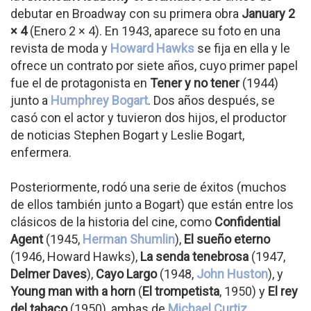
debutar en Broadway con su primera obra
January 2
× 4
(Enero 2 × 4). En 1943, aparece su foto en una
revista de moda y
Howard Hawks
se fija en ella y le
ofrece un contrato por siete años, cuyo primer papel
fue el de protagonista en
Tener y no tener
(1944)
junto a
Humphrey Bogart
. Dos años después, se
casó con el actor y tuvieron dos hijos, el productor
de noticias Stephen Bogart y Leslie Bogart,
enfermera.
Posteriormente, rodó una serie de éxitos (muchos
de ellos también junto a Bogart) que están entre los
clásicos de la historia del cine, como
Confidential
Agent
(1945,
Herman Shumlin
),
El sueño eterno
(1946, Howard Hawks),
La senda tenebrosa
(1947,
Delmer Daves
),
Cayo Largo
(1948,
John Huston
), y
Young man with a horn
(
El trompetista
, 1950) y
El rey
del tabaco
(1950), ambas de
Michael Curtiz
.