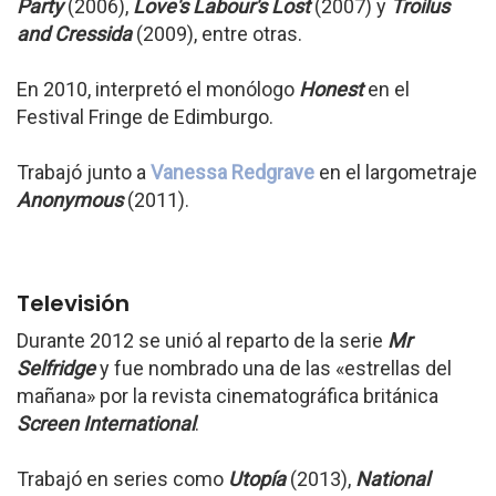
Party
(2006),
Love's Labour's Lost
(2007) y
Troilus
and Cressida
(2009), entre otras.
En 2010, interpretó el monólogo
Honest
en el
Festival Fringe de Edimburgo.
Trabajó junto a
Vanessa Redgrave
en el largometraje
Anonymous
(2011).
Televisión
Durante 2012 se unió al reparto de la serie
Mr
Selfridge
y fue nombrado una de las «estrellas del
mañana» por la revista cinematográfica británica
Screen International
.
Trabajó en series como
Utopía
(2013),
National