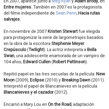
En 2007, aparece junto a
Meg Ryan
y
Adam Brody
, en
Entre mujeres
. También en 2007 es la protagonista
del filme independiente de
Sean Penn
,
Hacia rutas
salvajes
.
En noviembre de 2007
Kristen Stewart
fue elegida
para protagonizar la serie de largometrajes basados
en la obra de la escritora
Stephenie Meyer
Crepúsculo
(
Twilight
). La actriz interpreta a
Bella
Swan
, una adolescente enamorada de un vampiro de
104 años,
Edward Cullen
(
Robert Pattinson
).
Repitió papel en las tres secuelas de la película:
New
Moon
(2009),
Eclipse
(2010) y
Breaking Dawn
(2011).
Interpretó el papel de Blancanieves en la película
Blancanieves y el cazador
(2012).
Encarnó a Mary Lou en
On the Road
, adaptación