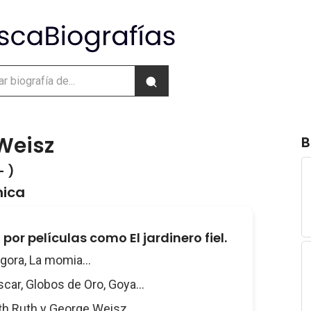
Weisz
B
- )
nica
or películas como El jardinero fiel.
Ágora, La momia...
scar, Globos de Oro, Goya...
ith Ruth y George Weisz