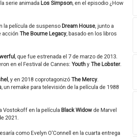
 la serie animada
Los Simpson
, en el episodio ¿How
en la película de suspenso
Dream House
, junto a
de acción
The Bourne Legacy
, basado en los libros
werful
, que fue estrenada el 7 de marzo de 2013.
eron en el Festival de Cannes:
Youth
y
The Lobster
.
hel
, y en 2018 coprotagonizó
The Mercy
.
s
, un remake para televisión de la película de 1988
a Vostokoff en la película
Black Widow
de Marvel
de 2021.
esaría como Evelyn O'Connell en la cuarta entrega