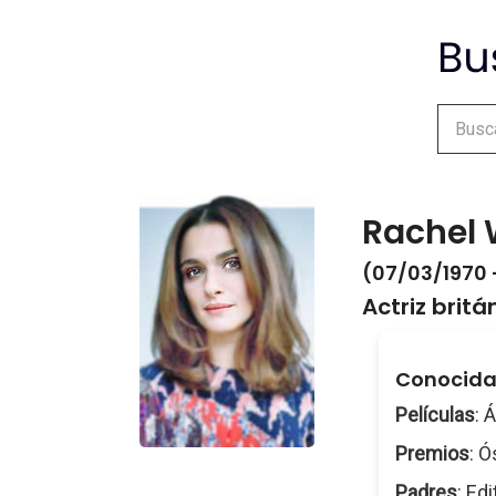
Rachel 
(07/03/1970 
Actriz britá
Conocida p
Películas
: 
Premios
: Ó
Padres
: Ed