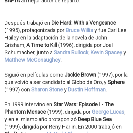
BAFTA
al mejor actor de reparto.
Después trabajó en
Die Hard: With a Vengeance
(1995), protagonizada por
Bruce Willis
y fue Carl Lee
Hailey en la adaptación de la novela de John
Grisham,
A Time to Kill
(1996), dirigida por Joel
Schumacher, junto a
Sandra Bullock
,
Kevin Spacey
y
Matthew McConaughey
.
Siguió en películas como
Jackie Brown
(1997), por la
que volvió a ser candidato al Globo de Oro, y
Sphere
(1997) con
Sharon Stone
y
Dustin Hoffman
.
En 1999 intervino en
Star Wars: Episode I - The
Phantom Menace
(1999), dirigida por
George Lucas
,
y en el mismo año protagonizó
Deep Blue Sea
(1999), dirigida por Reny Harlin. En 2000 trabajó en