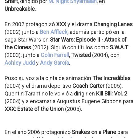
Shaft
, dirigido por
M. Night Shyamalan
, en
Unbreakable
.
En 2002 protagonizó
XXX
y el drama
Changing Lanes
(2002) junto a
Ben Affleck
, además participó en la
saga Star Wars en
Star Wars: Episode II - Attack of
the Clones
(2002). Siguió con títulos como
S.W.A.T
(2003), junto a
Colin Farrell
,
Twisted
(2004), con
Ashley Judd
y
Andy García
.
Puso su voz a la cinta de animación
The Incredibles
(2004) y el drama deportivo
Coach Carter
(2005).
Quentin Tarantino le volvió a dirigir en
Kill Bill: Vol. 2
(2004) y a encarnar a Augustus Eugene Gibbons para
XXX: Estate of the Union
(2005).
En el año 2006 protagonizó
Snakes on a Plane
para